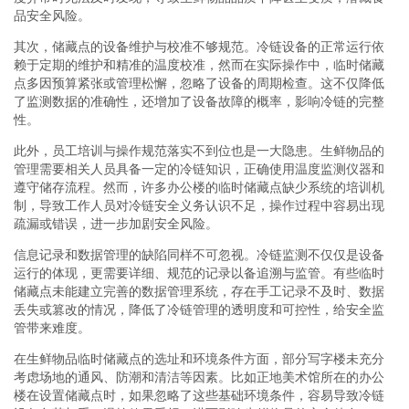
品安全风险。
其次，储藏点的设备维护与校准不够规范。冷链设备的正常运行依
赖于定期的维护和精准的温度校准，然而在实际操作中，临时储藏
点多因预算紧张或管理松懈，忽略了设备的周期检查。这不仅降低
了监测数据的准确性，还增加了设备故障的概率，影响冷链的完整
性。
此外，员工培训与操作规范落实不到位也是一大隐患。生鲜物品的
管理需要相关人员具备一定的冷链知识，正确使用温度监测仪器和
遵守储存流程。然而，许多办公楼的临时储藏点缺少系统的培训机
制，导致工作人员对冷链安全义务认识不足，操作过程中容易出现
疏漏或错误，进一步加剧安全风险。
信息记录和数据管理的缺陷同样不可忽视。冷链监测不仅仅是设备
运行的体现，更需要详细、规范的记录以备追溯与监管。有些临时
储藏点未能建立完善的数据管理系统，存在手工记录不及时、数据
丢失或篡改的情况，降低了冷链管理的透明度和可控性，给安全监
管带来难度。
在生鲜物品临时储藏点的选址和环境条件方面，部分写字楼未充分
考虑场地的通风、防潮和清洁等因素。比如正地美术馆所在的办公
楼在设置储藏点时，如果忽略了这些基础环境条件，容易导致冷链