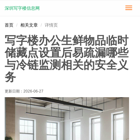
深圳写字楼信息网
切
换
导
首页
相关文章
详情页
航
写字楼办公生鲜物品临时
储藏点设置后易疏漏哪些
与冷链监测相关的安全义
务
更新日期：
2026-06-27