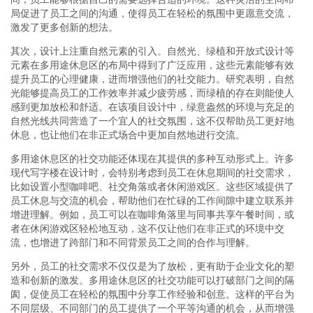
局促进了员工之间的沟通，使得员工在轻松的氛围中更愿意交流，
激发了更多创新的想法。
其次，设计上注重自然元素的引入。自然光、绿植和开放式设计等
元素在多用途休息区的布局中得到了广泛应用，这些元素能够有效
提升员工的心理健康，进而增强他们的社交能力。研究表明，自然
光能够提高员工的工作效率并减少疲劳感，而绿植的存在则能使人
感到更加放松和舒适。在该项目设计中，绿意盎然的环境与充足的
自然光线共同营造了一个宜人的社交氛围，这不仅帮助员工更好地
休息，也让他们在非正式场合中更加自然地进行交流。
多用途休息区的社交功能还体现在其提供的多种互动形式上。许多
现代写字楼在设计时，会特别考虑到员工在休息期间的社交需求，
比如设置小型咖啡吧、社交角落或者休闲游戏区。这些区域提供了
员工休息与交流的机会，帮助他们在忙碌的工作间隙中建立联系并
增进理解。例如，员工可以在咖啡角落里与同事共享午餐时间，或
者在休闲游戏区轻松地互动，这不仅让他们在非正式的环境中交
流，也增进了跨部门和不同背景员工之间的合作与理解。
另外，员工的社交需求不仅仅是为了放松，更有助于企业文化的塑
造和创新的激发。多用途休息区的社交功能可以打破部门之间的隔
阂，促使员工在轻松的氛围中分享工作经验和创意。这样的平台为
不同层级、不同部门的员工提供了一个平等沟通的机会，从而增强